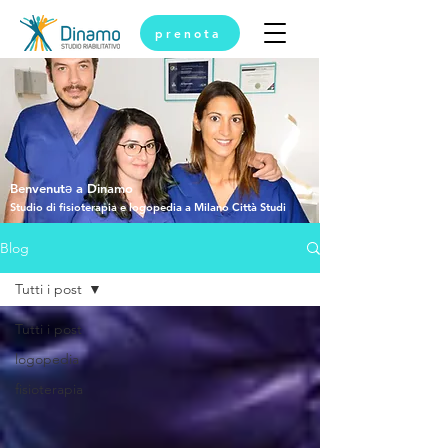
prenota
Benvenutǝ a Dinamo
Studio di fisioterapia e logopedia a Milano Città Studi
Blog
Tutti i post
Tutti i post
logopedia
fisioterapia