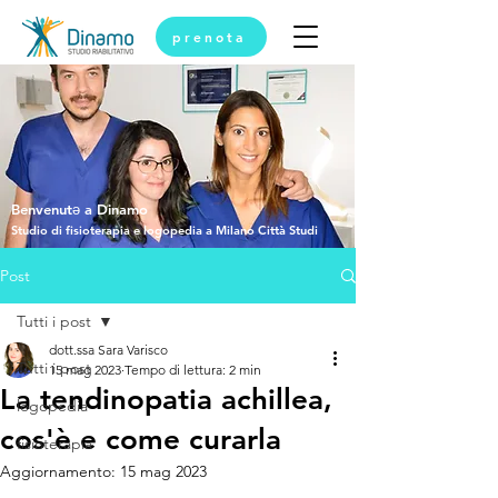
prenota
Benvenutǝ a Dinamo
Studio di fisioterapia e logopedia a Milano Città Studi
Post
Tutti i post
dott.ssa Sara Varisco
Tutti i post
15 mag 2023
Tempo di lettura: 2 min
La tendinopatia achillea,
logopedia
cos'è e come curarla
fisioterapia
Aggiornamento:
15 mag 2023