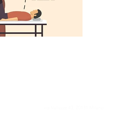
vieni a trovarci
via Vallazze 43, 20131 Milano