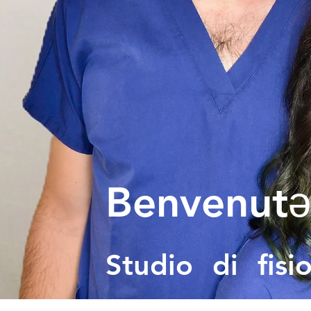
Benvenutǝ
Studio di fis