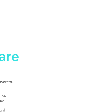
iare
overato.
 una
uelli
 il