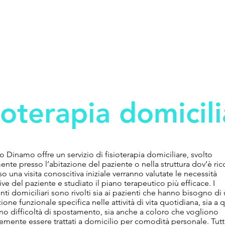
ioterapia domicil
o Dinamo offre un servizio di fisioterapia domiciliare, svolto
ente presso l’abitazione del paziente o nella struttura dov’è ric
so una visita conoscitiva iniziale verranno valutate le necessità
ative del paziente e studiato il piano terapeutico più efficace. I
nti domiciliari sono rivolti sia ai pazienti che hanno bisogno di
ione funzionale specifica nelle attività di vita quotidiana, sia a q
o difficoltà di spostamento, sia anche a coloro che vogliono
mente essere trattati a domicilio per comodità personale. Tutto