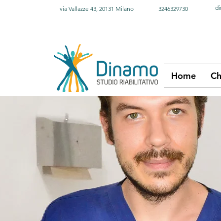
di
via Vallazze 43, 20131 Milano
3246329730
Home
Ch