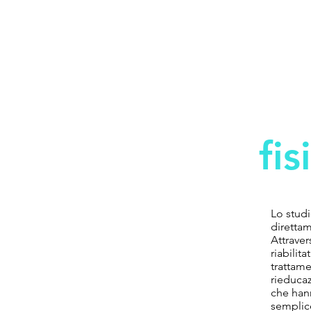
Studi
fis
Lo studi
direttam
Attraver
riabilit
trattame
rieducaz
che hann
semplice