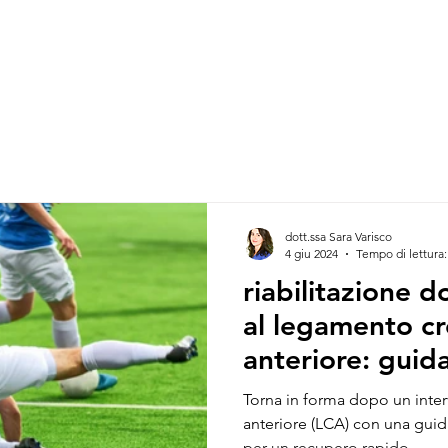
dott.ssa Sara Varisco
4 giu 2024
Tempo di lettura:
riabilitazione d
al legamento cr
anteriore: guid
un recupero rap
Torna in forma dopo un inte
anteriore (LCA) con una guid
per un recupero rapido