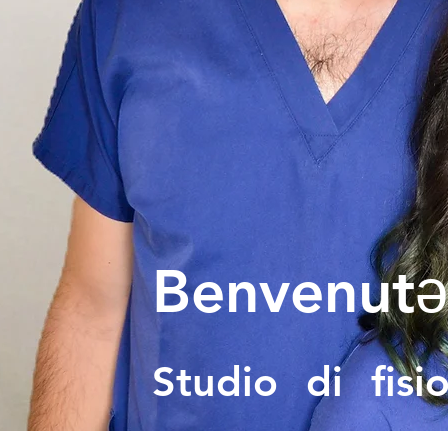
Benvenutǝ
Studio di fis