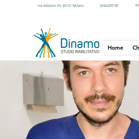
di
via Vallazze 43, 20131 Milano
3246329730
Home
Ch