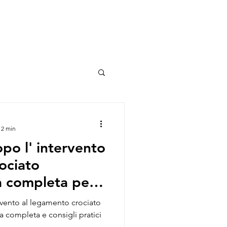
 2 min
opo l' intervento
ociato
a completa per
ido e sicuro
rvento al legamento crociato
a completa e consigli pratici