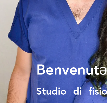
Benvenutǝ
Studio di fis