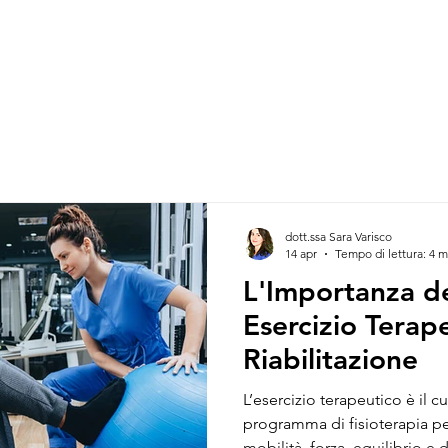
dott.ssa Sara Varisco
14 apr
Tempo di lettura: 4 m
L'Importanza de
Esercizio Terape
Riabilitazione
L’esercizio terapeutico è il cu
programma di fisioterapia pe
mobilità, forza, equilibrio e 