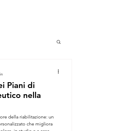
in
i Piani di
utico nella
ore della riabilitazione: un
rsonalizzato che migliora
dolore, in studio e a casa.