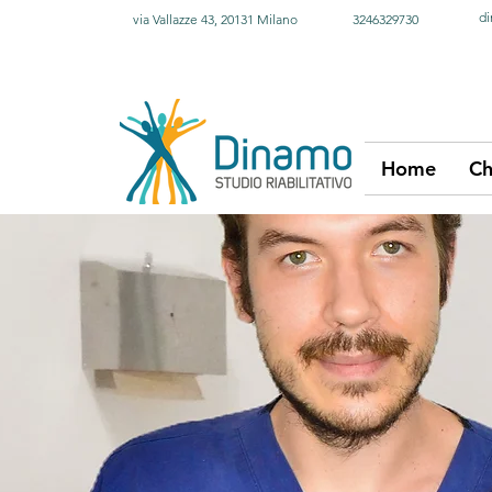
di
via Vallazze 43, 20131 Milano
3246329730
Home
Ch