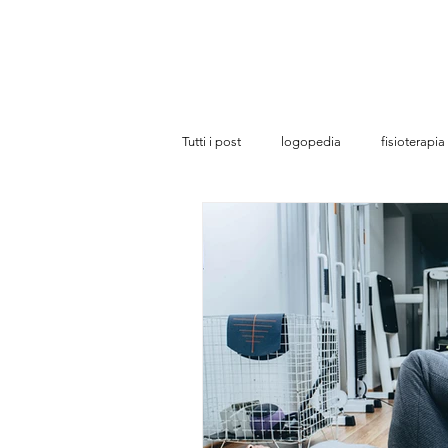
Studi
Tutti i post
logopedia
fisioterapia