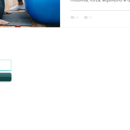
Dopo infortuni o interventi, 
per ginocchio e caviglia – ai
autonomia, prevenire ricadut
nella vita quotidiana, guidati
contattaci