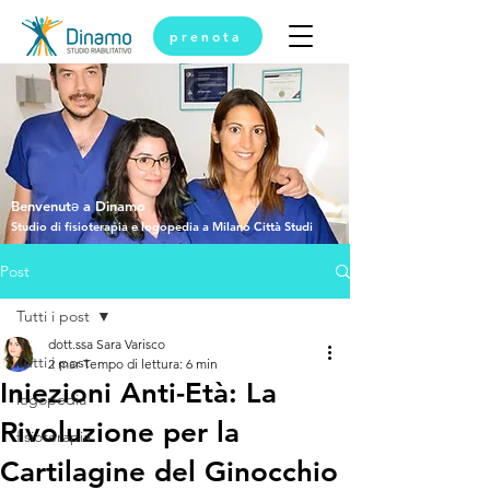
prenota
Benvenutǝ a Dinamo
Studio di fisioterapia e logopedia a Milano Città Studi
Post
Tutti i post
dott.ssa Sara Varisco
Tutti i post
2 mar
Tempo di lettura: 6 min
Iniezioni Anti-Età: La
logopedia
Rivoluzione per la
fisioterapia
Cartilagine del Ginocchio