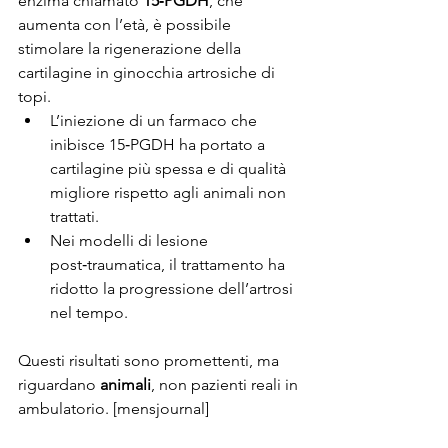
enzima chiamato 
15‑PGDH
, che 
aumenta con l’età, è possibile 
stimolare la rigenerazione della 
cartilagine in ginocchia artrosiche di 
topi.
L’iniezione di un farmaco che 
inibisce 15‑PGDH ha portato a 
cartilagine più spessa e di qualità 
migliore rispetto agli animali non 
trattati.
Nei modelli di lesione 
post‑traumatica, il trattamento ha 
ridotto la progressione dell’artrosi 
nel tempo.
Questi risultati sono promettenti, ma 
riguardano 
animali
, non pazienti reali in 
ambulatorio. [mensjournal]