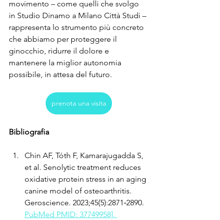
movimento – come quelli che svolgo 
in Studio Dinamo a Milano Città Studi – 
rappresenta lo strumento più concreto 
che abbiamo per proteggere il 
ginocchio, ridurre il dolore e 
mantenere la miglior autonomia 
possibile, in attesa del futuro.
prenota una visita
Bibliografia
Chin AF, Tóth F, Kamarajugadda S, 
et al. Senolytic treatment reduces 
oxidative protein stress in an aging 
canine model of osteoarthritis. 
Geroscience. 2023;45(5):2871‑2890. 
PubMed PMID: 37749958]. 