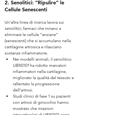
2. Senolitici: “Ripulire” le 
Cellule Senescenti
Un’altra linea di ricerca lavora sui 
senolitici
, farmaci che mirano a 
eliminare le cellule “anziane” 
(senescenti) che si accumulano nella 
cartilagine artrosica e rilasciano 
sostanze infiammatorie.
Nei modelli animali, il senolitico 
UBX0101
 ha ridotto marcatori 
infiammatori nella cartilagine, 
migliorato la qualità del tessuto e 
rallentato la progressione 
dell’artrosi.
Studi clinici di fase 1 su pazienti 
con artrosi di ginocchio hanno 
mostrato che iniezioni 
intra‑articolari di UBX0101 sono 