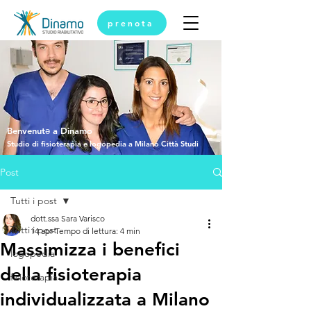
prenota
Benvenutǝ a Dinamo
Studio di fisioterapia e logopedia a Milano Città Studi
Post
Tutti i post
dott.ssa Sara Varisco
Tutti i post
14 apr
Tempo di lettura: 4 min
Massimizza i benefici
logopedia
della fisioterapia
fisioterapia
individualizzata a Milano