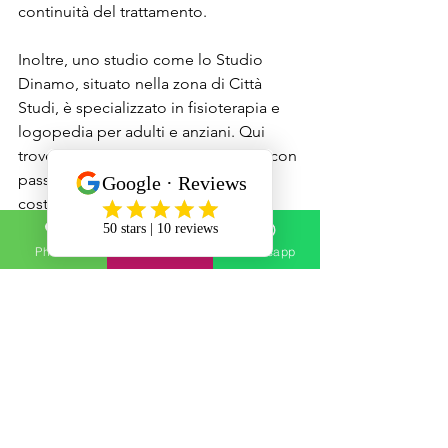
continuità del trattamento.
Inoltre, uno studio come lo Studio 
Dinamo, situato nella zona di Città 
Studi, è specializzato in fisioterapia e 
logopedia per adulti e anziani. Qui 
troverai professionisti che lavorano con 
passione e attenzione, pronti a 
costruire con te un percorso di 
recupero efficace.
Phone
Email
Whatsapp
Se vuoi scoprire di più sulla 
fisioterapia 
su misura milano
, ti consiglio di visitare 
il sito o di prenotare una consulenza.
Spero che questo articolo ti abbia 
aiutato a capire come la fisioterapia 
individualizzata possa davvero fare la 